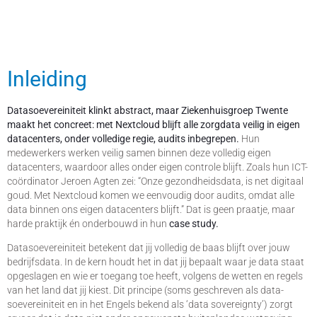
Inleiding
Datasoevereiniteit klinkt abstract, maar Ziekenhuisgroep Twente
maakt het concreet: met Nextcloud blijft alle zorgdata veilig in eigen
datacenters, onder volledige regie, audits inbegrepen.
Hun
medewerkers werken veilig samen binnen deze volledig eigen
datacenters, waardoor alles onder eigen controle blijft. Zoals hun ICT-
coördinator Jeroen Agten zei: “Onze gezondheidsdata, is net digitaal
goud. Met Nextcloud komen we eenvoudig door audits, omdat alle
data binnen ons eigen datacenters blijft.” Dat is geen praatje, maar
harde praktijk én onderbouwd in hun
case study.
Datasoevereiniteit betekent dat jij volledig de baas blijft over jouw
bedrijfsdata. In de kern houdt het in dat jij bepaalt waar je data staat
opgeslagen en wie er toegang toe heeft, volgens de wetten en regels
van het land dat jij kiest. Dit principe (soms geschreven als data-
soevereiniteit en in het Engels bekend als ‘data sovereignty’) zorgt