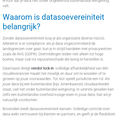
ervoor dat je data niet onder ongewenste buitenlandse wetgeving
valt.
Waarom is datasoevereiniteit
belangrijk?
Zonder datasoevereiniteit loop je als organisatie diverse risico’s.
Allereerst is er compliance: als je data ongecontroleerd de
landsgrenzen over gaat, kun je in strijd handelen met privacywetten
zoals de AVG (GDPR). Overtredingen leiden niet alleen tot hoge
boetes, maar ook tot reputatieschade die lastig te herstellen is.
Daarnaast dreigt
vendor lock-in
: volledige afhankelijkheid van één
cloudleverancier maakt het moeilijk en duur om te wisselen of te
groeien op jouw voorwaarden. Tot slot speelt jurisdictie een rol. Als
jouw data bij een buitenlandse (bijv. Amerikaanse) cloudaanbieder
staat, valt het onder buitenlandse wetgeving. In uiterste gevallen kan
zelfs een buitenlandse overheid inzage eisen in jouw data. Dat wil je
natuurlijk voorkomen.
Bovendien biedt datasoevereiniteit kansen. Volledige controle over
data wekt vertrouwen bij klanten en partners, en geeft je de flexibiliteit