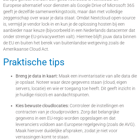
Europese alternatief voor diensten als Google Drive of Microsoft 365
geeft je dezelfde samenwerkingstools, maar dan met volledige
zeggenschap over waar je data staat. Omdat Nextcloud open-source
is, vermijd je vendor lock-in en kun je de oplossing hosten bij een
aanbieder naar keuze (bijvoorbeeld in een Nederlands datacenter dat
onder strenge EU-privacywetten valt). Hiermee blijft jouw data binnen
de EU en buiten het bereik van buitenlandse wetgeving zoals de
Amerikaanse Cloud Act.
Praktische tips
Breng je data in kaart:
Maak een inventarisatie van alle data die
je opslaat. Noteer waar deze gegevens staan (cloud, eigen
servers, locatie) en wie er toegang toe heeft. Dit geeft inzicht in
je huidige risico’s en aandachtspunten.
Kies bewuste cloudlocaties:
Controleer de instellingen en
contracten van je cloudproviders. Zorg dat belangrijke
gegevens in een EU-regio worden opgeslagen en dat
leveranciers voldoen aan Europese regelgeving (zoals de AVG).
Maak hierover duidelijke afspraken, zodat je niet voor
verrassingen komt te staan.