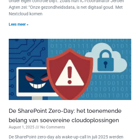
onder eigen controle blijft. Zoals hun ICT-coördinator Jeroen
Agten zei: “Onze gezondheidsdata, is net digitaal goud. Met
Nextcloud komen
Lees meer »
De SharePoint Zero-Day: het toenemende
belang van soevereine cloudoplossingen
August 1, 2025
No Comments
De SharePoint-zero-day als wake-up-call In juli 2025 werden