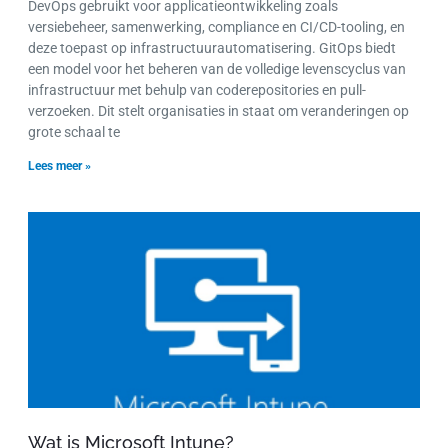
DevOps gebruikt voor applicatieontwikkeling zoals
versiebeheer, samenwerking, compliance en CI/CD-tooling, en
deze toepast op infrastructuurautomatisering. GitOps biedt
een model voor het beheren van de volledige levenscyclus van
infrastructuur met behulp van coderepositories en pull-
verzoeken. Dit stelt organisaties in staat om veranderingen op
grote schaal te
Lees meer »
Wat is Microsoft Intune?