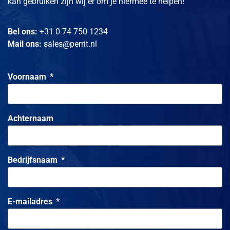
kan gebruiken zijn wij er om je hiermee te helpen!
stabiel maakt. We vinden en verhelpen de
onderliggende oorzaak van terugkerende problemen,
zodat ze niet meer terugkeren. Geen doorlopend
Bel ons:
+31 0 74 750 1234
beheercontract of adviestraject, maar directe actie
met volledige toewijding.
Mail ons:
sales@perrit.nl
Voornaam
Achternaam
Bedrijfsnaam
E-mailadres