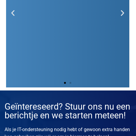
Wij lossen je hardnekkige
Geïntereseerd? Stuur ons nu een
problemen op!
berichtje en we starten meteen!
Terugkerende IT-incidenten vragen om een structurele
oplossing. Perrit Stabilisatie-support biedt een
Als je IT-ondersteuning nodig hebt of gewoon extra handen
eenmalige, gerichte aanpak die jouw IT-omgeving weer