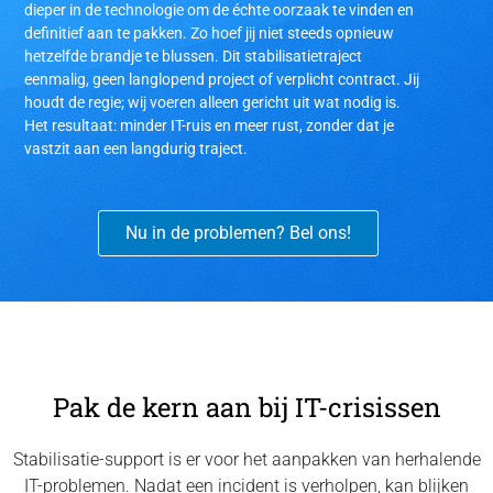
dieper in de technologie om de échte oorzaak te vinden en
definitief aan te pakken. Zo hoef jij niet steeds opnieuw
hetzelfde brandje te blussen. Dit stabilisatietraject
eenmalig, geen langlopend project of verplicht contract. Jij
houdt de regie; wij voeren alleen gericht uit wat nodig is.
Het resultaat: minder IT-ruis en meer rust, zonder dat je
vastzit aan een langdurig traject.
Nu in de problemen? Bel ons!
Pak de kern aan bij IT-crisissen
Stabilisatie-support is er voor het aanpakken van herhalende
IT-problemen. Nadat een incident is verholpen, kan blijken