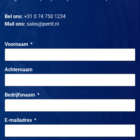
response, waardoor beveiligingsteams makkelijker en
efficiënter kunnen reageren op actuele dreigingen in
een dynamische IT-omgeving.
Bel ons:
+31 0 74 750 1234
Mail ons:
sales@perrit.nl
Voornaam
Achternaam
Bedrijfsnaam
E-mailadres