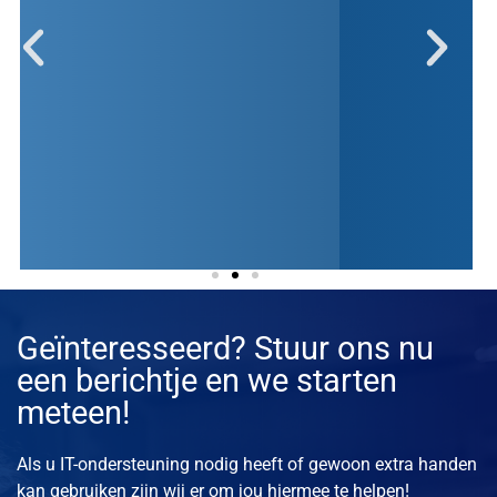
Geïnteresseerd? Stuur ons nu
Volledige Microsoft integratie
een berichtje en we starten
meteen!
Microsoft Security Copilot benut de kracht van
Microsoft-integratie door naadloos samen te werken
Als u IT-ondersteuning nodig heeft of gewoon extra handen
met toonaangevende diensten als Sentinel en Azure.
Deze synergie optimaliseert data-analyse en incident
kan gebruiken zijn wij er om jou hiermee te helpen!