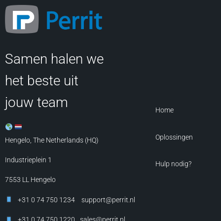
Samen halen we
het beste uit
jouw team
Home
Oplossingen
Hengelo, The Netherlands (HQ)
Industrieplein 1
Hulp nodig?
7553 LL
Hengelo
+31 0 74 750 1234
support@perrit.nl
+31 0 74 750 1220
sales@perrit.nl