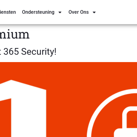
iensten
Ondersteuning
Over Ons
emium
 365 Security!