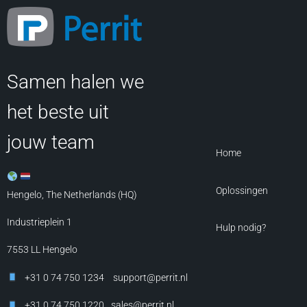
Samen halen we
het beste uit
jouw team
Home
Oplossingen
Hengelo, The Netherlands (HQ)
Industrieplein 1
Hulp nodig?
7553 LL
Hengelo
+31 0 74 750 1234
support@perrit.nl
+31 0 74 750 1220
sales@perrit.nl