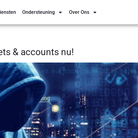
iensten
Ondersteuning
Over Ons
ets & accounts nu!