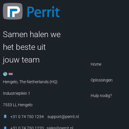
Samen halen we
het beste uit
jouw team
Home
Oplossingen
Hengelo, The Netherlands (HQ)
Industrieplein 1
Hulp nodig?
7553 LL
Hengelo
+31 0 74 750 1234
support@perrit.nl
+31 0 74 750 1220
sales@perrit.nl