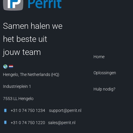
Samen halen we
het beste uit
jouw team
Home
Oplossingen
Hengelo, The Netherlands (HQ)
Industrieplein 1
Hulp nodig?
7553 LL
Hengelo
+31 0 74 750 1234
support@perrit.nl
+31 0 74 750 1220
sales@perrit.nl