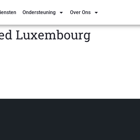
iensten
Ondersteuning
Over Ons
ded Luxembourg