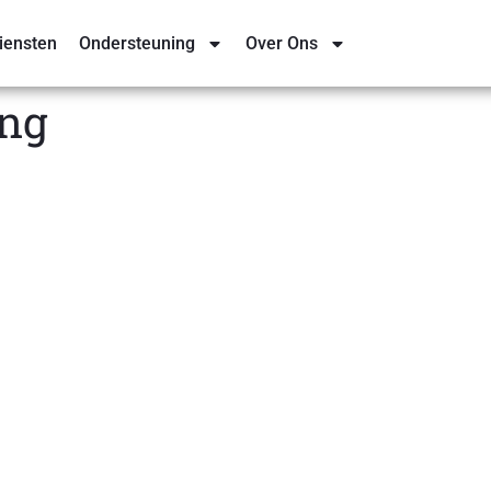
iensten
Ondersteuning
Over Ons
ing