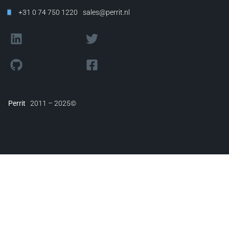
+31 0 74 750 1220
sales@perrit.nl
Perrit
2011 – 2025©