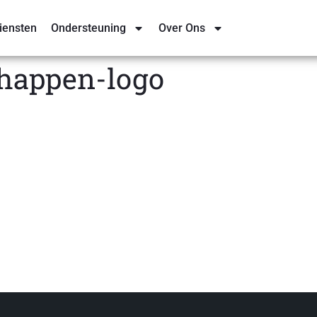
iensten
Ondersteuning
Over Ons
happen-logo