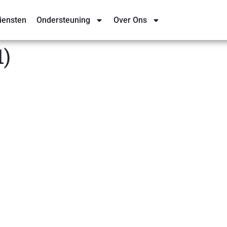
iensten
Ondersteuning
Over Ons
1)