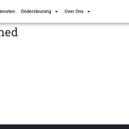
iensten
Ondersteuning
Over Ons
shed